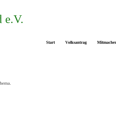
 e.V.
Start
Volksantrag
Mitmache
m Thema.