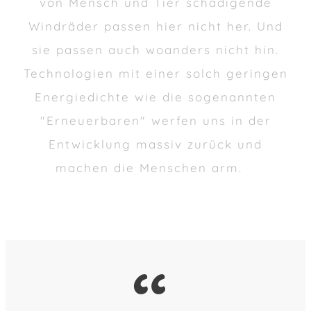
von Mensch und Tier schädigende
Windräder passen hier nicht her. Und
sie passen auch woanders nicht hin.
Technologien mit einer solch geringen
Energiedichte wie die sogenannten
"Erneuerbaren" werfen uns in der
Entwicklung massiv zurück und
machen die Menschen arm.
“