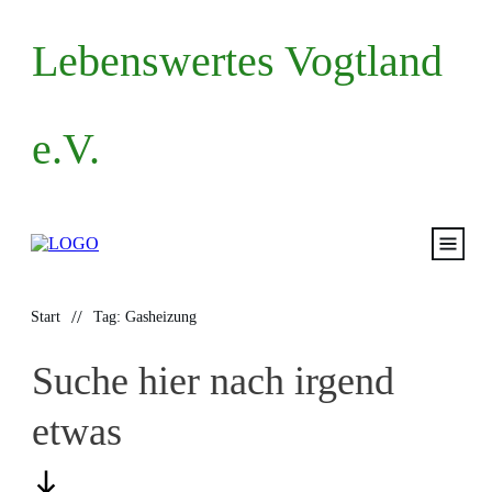
Lebenswertes Vogtland
e.V.
Start
//
Start
Tag: Gasheizung
Volksantrag
Suche hier nach irgend
Mitma
etwas
Termin
Blog