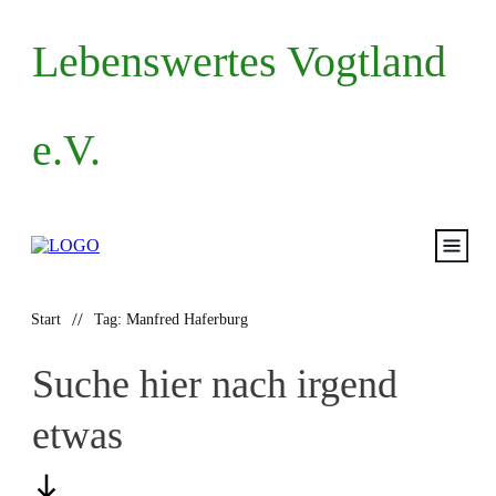
Lebenswertes Vogtland
e.V.
Start
//
Start
Tag: Manfred Haferburg
Volksantrag
Suche hier nach irgend
Mitma
etwas
Termin
Blog