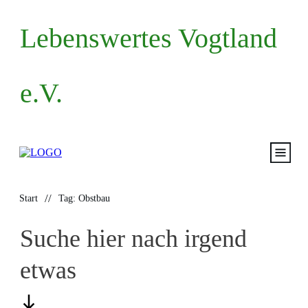
Lebenswertes Vogtland
e.V.
Start
//
Start
Tag: Obstbau
Volksantrag
Suche hier nach irgend
Mitma
etwas
Termin
Blog