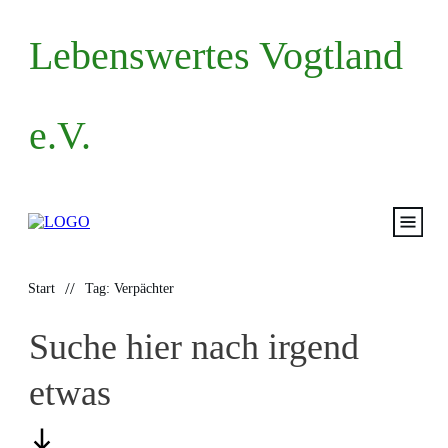
Lebenswertes Vogtland
e.V.
Start
//
Start
Tag: Verpächter
Volksantrag
Suche hier nach irgend
Mitma
etwas
Termin
Blog