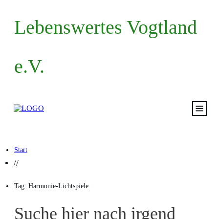
Lebenswertes Vogtland
e.V.
Start
Start
Volksantrag
//
Mitma
Tag: Harmonie-Lichtspiele
Termin
Suche hier nach irgend
Blog