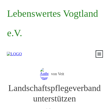
Lebenswertes Vogtland
e.V.
Start
von
Veit
Volksantrag
Landschaftspflegeverband
Mitma
unterstützen
Termin
Blog