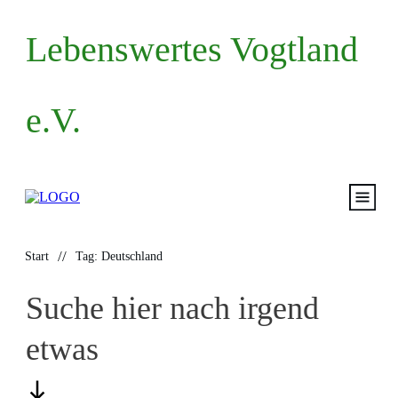
Lebenswertes Vogtland
e.V.
Start
//
Start
Tag: Deutschland
Volksantrag
Suche hier nach irgend
Mitma
etwas
Termin
Blog