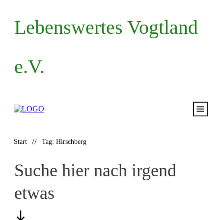
Lebenswertes Vogtland
e.V.
Start
//
Start
Tag: Hirschberg
Volksantrag
Suche hier nach irgend
Mitma
etwas
Termin
Blog