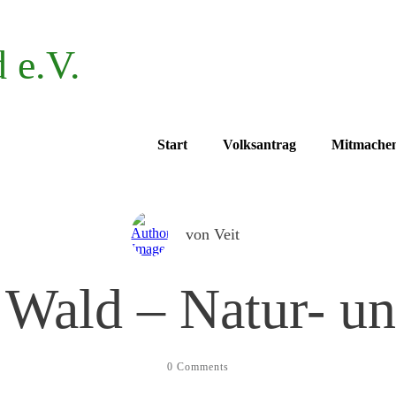
 e.V.
Start
Volksantrag
Mitmache
von
Veit
 Wald – Natur- un
0
Comments