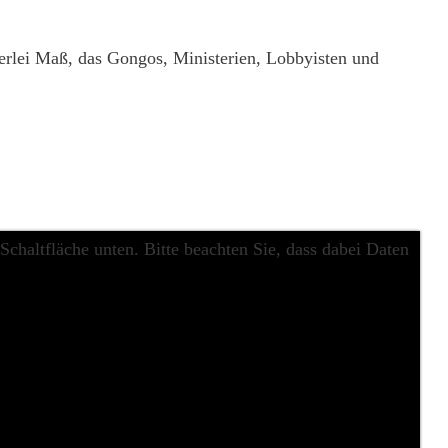
erlei Maß, das Gongos, Ministerien, Lobbyisten und
 Schaltfläche unten. Bitte beachten Sie, dass dabei Daten