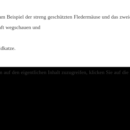
am Beispiel der streng geschützten Fledermäuse und das zwei
ft wegschauen und
ldkatze.
m auf den eigentlichen Inhalt zuzugreifen, klicken Sie auf die