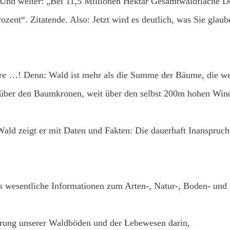
nd weiter: „Bei 11,5 Millionen Hektar Gesamtwaldfläche Deu
zent“. Zitatende. Also: Jetzt wird es deutlich, was Sie glau
 wäre …! Denn: Wald ist mehr als die Summe der Bäume, die 
 über den Baumkronen, weit über den selbst 200m hohen Wind
ald zeigt er mit Daten und Fakten: Die dauerhaft Inanspruch
ns wesentliche Informationen zum Arten-, Natur-, Boden- und
örung unserer Waldböden und der Lebewesen darin,